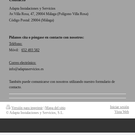
Adapta Instalaciones y Servicios
Av.Villa Rosa, 47, 29004 Málaga (Polígono Villa Rosa)
Código Postal: 29004 (Málaga)
Pídanos cita o póngase en contacto con nosotros:
Teléfono:
Móvil:
652 493 582
Correo electrónico:
info@adaptaservicios.es
También puede comunicarse con nosotros utilizando nuestro formulario de
contacto.
Iniciar sesión
Versión para imprimir
|
Mapa del sitio
Vista Web
© Adapta Instalaciones y Servicios, S.L.