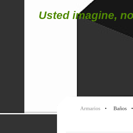
Usted imagine, no
Armarios
Baños